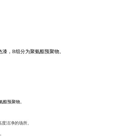
色漆，B组分为聚氨酯预聚物。
聚氨酯预聚物。
高度洁净的场所。
。